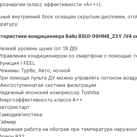
роэнергии (класс эффективности «А++»).
ьный внутренний блок оснащен скрытым дисплеем, о
ратуру.
теристики кондиционера Ballu BSUI-09HN8_23Y /V4 сери
Низкий уровень шума (от 19 Дб)
Управление кондиционером со смартфона с помощью тех
Функция I FEEL
Режимы: Турбо, Авто, ночной
При помощи пульта ДУ можно управлять потоком возду
Многоступенчатая система фильтрации
Надежный японский компрессор Toshiba
Энергоэффективность класса А++
Авторестарт
Самодиагностика
Таймер
Надежная работа на обогрев при температуре наружног
Фреон R32