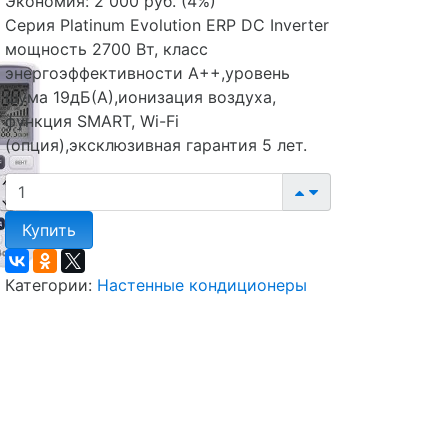
Экономия:
2 000 руб.
(
4%
)
Серия Platinum Evolution ERP DC Inverter
мощность 2700 Вт, класс
энергоэффективности А++,уровень
шума 19дБ(А),ионизация воздуха,
функция SMART, Wi-Fi
(опция),эксклюзивная гарантия 5 лет.
Купить
Категории:
Настенные кондиционеры