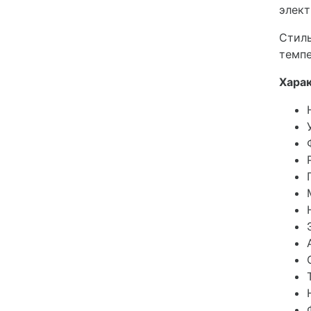
элект
Стил
темпе
Харак