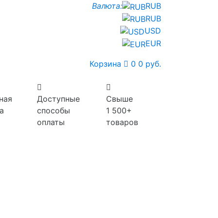
Валюта:
RUB
RUB
USD
EUR
Корзина
0
0 руб.
ная
Доступные
Свыше
а
способы
1 500+
оплаты
товаров