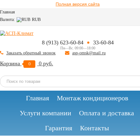
Полная версия сайта
Главная
Валюта:
RUB
8 (913) 623-60-84
33-60-84
Пн—Вс. 09:00—18:00
Заказать обратный звонок
asp-omsk@mail.ru
Корзина
0 руб.
0
Бесплатная доставка
Доступные
Свыше
Главная
Монтаж кондиционеров
способы
1 500+
оплаты
товаров
Услуги компании
Оплата и доставка
Гарантия
Контакты