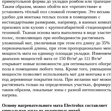
прямоугольной формы до укладки ромбом или трапецие
Таким образом, можно обойти все «препятствия» и
установить тёплый пол сложной геометрии. Это весьма
удобно для монтажа теплых полов в помещениях с
нестандартными размерами, например, в ванных комнат
прихожих или кухнях с крупногабаритной стационарно
техникой. Тканая основа мата выполнена в виде эласт
полос, позволяющих при необходимости растягивать
уложенный мат, увеличивая при этом его длину до 35%
первоначальной длины, при этом пропорционально мен
мощность мата на единицу площади укладки. Изменяе
диапазон мощностей мата от 150 Вт/м² до 111 Вт/м²
открывает новые возможности для оптимального обогре
пола в помещении любого типа. Кроме того, уменьшен
мощности позволяет использовать мат для монтажа в с
под деревянные покрытия пола. При желании мат можн
растягивать только на определенных участках, формиру
таким образом, локальные зоны с разной интенсивност
нагрева.
Основу нагревательного мата Electrolux составляет
уникальная жила из арамидных нитей.