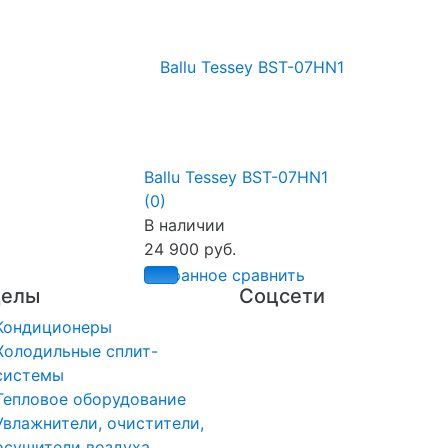
Ballu Tessey BST-07HN1
(0)
В наличии
24 900 руб.
избранное
сравнить
делы
Соцсети
Кондиционеры
Холодильные сплит-
системы
Тепловое оборудование
Увлажнители, очистители,
осушители воздуха