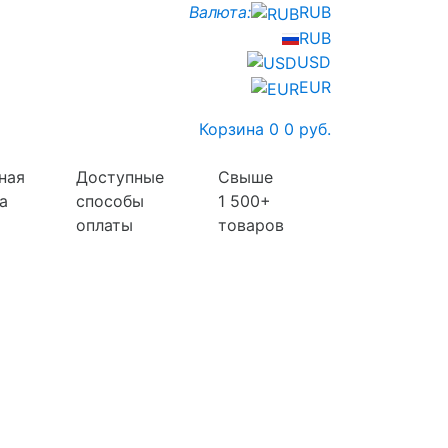
Валюта:
RUB
RUB
USD
EUR
Корзина
0
0 руб.
ная
Доступные
Свыше
а
способы
1 500+
оплаты
товаров