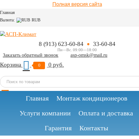
Полная версия сайта
Главная
Валюта:
RUB
8 (913) 623-60-84
33-60-84
Пн—Вс. 09:00—18:00
Заказать обратный звонок
asp-omsk@mail.ru
Корзина
0 руб.
0
Бесплатная доставка
Доступные
Свыше
Главная
Монтаж кондиционеров
способы
1 500+
оплаты
товаров
Услуги компании
Оплата и доставка
Гарантия
Контакты