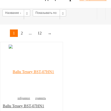
Название ↓
Показывать по:
1
2
...
12
→
избранное
сравнить
Ballu Tessey BST-07HN1